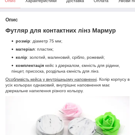
Опис
Характеристики
Доставка
Оплата
Умови п
Опис
Футляр для контактних лінз Мармур
розмір
: діаметр 75 мм;
матеріал
: пластик;
колір
: золотий, малиновий, срібло, рожевий;
комплектація
кейс з дзеркалом, ємність для рідини,
пінцет, присоска, роздільна ємність для лінз.
Особливість кейса у внутрішньому наповненні
. Колір корпусу в
усіх кольорах однаковий, внутрішнє наповнення має
дзеркальне напилення різного кольору.