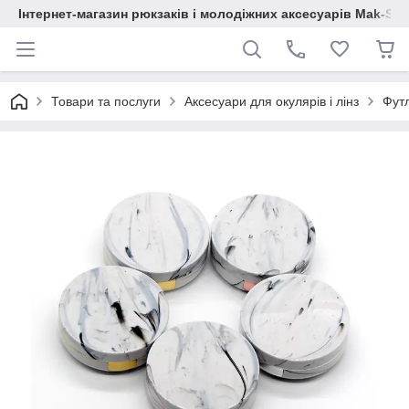
Інтернет-магазин рюкзаків і молодіжних аксесуарів Mak-Sh
Товари та послуги
Аксесуари для окулярів і лінз
Футл