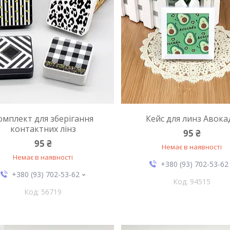
омплект для зберігання
Кейс для линз Авока
контактних лінз
95 ₴
95 ₴
Немає в наявності
Немає в наявності
+380 (93) 702-53-62
+380 (93) 702-53-62
94515
56719