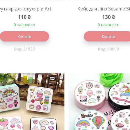
утляр для окулярів Art
Кейс для лінз Sesame S
110 ₴
130 ₴
В наявності
В наявності
Купити
Купити
21038
58608