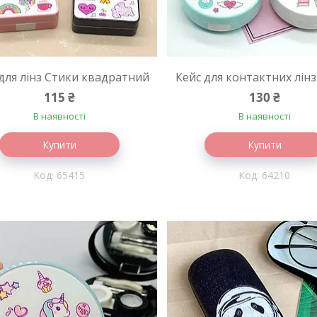
для лінз Стики квадратний
Кейс для контактних лін
115 ₴
130 ₴
В наявності
В наявності
Купити
Купити
65415
64210