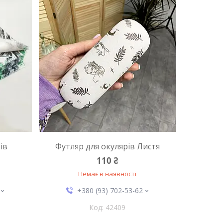
ів
Футляр для окулярів Листя
110 ₴
Немає в наявності
+380 (93) 702-53-62
42409