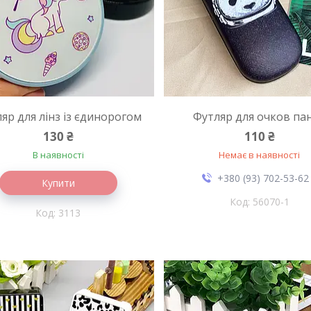
яр для лінз із єдинорогом
Футляр для очков па
130 ₴
110 ₴
В наявності
Немає в наявності
+380 (93) 702-53-62
Купити
56070-1
3113