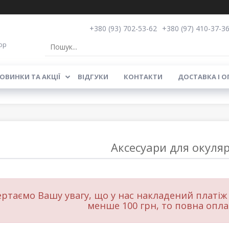
+380 (93) 702-53-62
+380 (97) 410-37-3
op
ОВИНКИ ТА АКЦІЇ
ВІДГУКИ
КОНТАКТИ
ДОСТАВКА І О
Аксесуари для окулярі
ертаємо Вашу увагу, що у нас накладений платіж
менше 100 грн, то повна опла