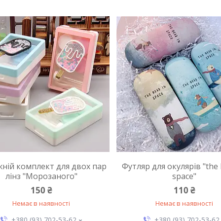
ній комплект для двох пар
Футляр для окулярів "the 
лінз "Морозаного"
space"
150 ₴
110 ₴
Немає в наявності
Немає в наявності
+380 (93) 702-53-62
+380 (93) 702-53-62