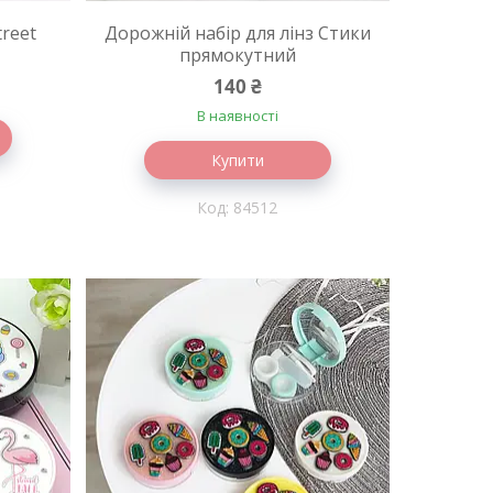
treet
Дорожній набір для лінз Стики
прямокутний
140 ₴
В наявності
Купити
84512