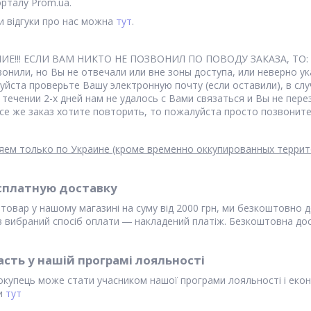
орталу Prom.ua.
 відгуки про нас можна
тут
.
Е!!! ЕСЛИ ВАМ НИКТО НЕ ПОЗВОНИЛ ПО ПОВОДУ ЗАКАЗА, ТО:
вонили, но Вы не отвечали или вне зоны доступа, или неверно у
уйста проверьте Вашу электронную почту (если оставили), в слу
в течении 2-х дней нам не удалось с Вами связаться и Вы не пер
все же заказ хотите повторить, то пожалуйста просто позвонит
яем только по Украине (кроме временно оккупированных террит
сплатную доставку
товар у нашому магазині на суму від 2000 грн, ми безкоштовно 
 вибраний спосіб оплати ― накладений платіж. Безкоштовна до
асть у нашій програмі лояльності
купець може стати учасником нашої програми лояльності і екон
и
тут