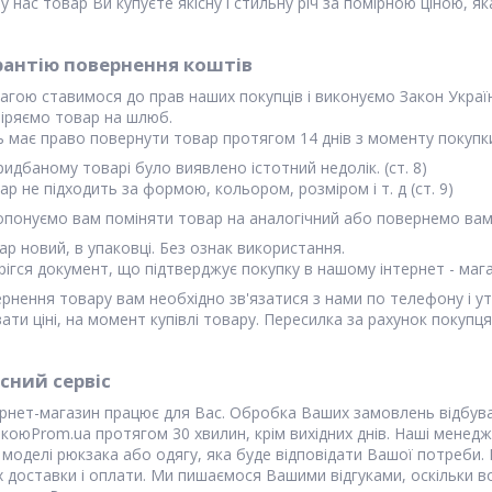
у нас товар Ви купуєте якісну і стильну річ за помірною ціною, яка
рантію повернення коштів
агою ставимося до прав наших покупців і виконуємо Закон Украї
іряємо товар на шлюб.
 має право повернути товар протягом 14 днів з моменту покупки
ридбаному товарі було виявлено істотний недолік. (ст. 8)
ар не підходить за формою, кольором, розміром і т. д (ст. 9)
понуємо вам поміняти товар на аналогічний або повернемо вам 
ар новий, в упаковці. Без ознак використання.
рігся документ, що підтверджує покупку в нашому інтернет - мага
рнення товару вам необхідно зв'язатися з нами по телефону і ут
ати ціні, на момент купівлі товару. Пересилка за рахунок покупця
існий сервіс
рнет-магазин працює для Вас. Обробка Ваших замовлень відбува
икою
Prom.ua
протягом 30 хвилин, крім вихідних днів. Наші менедж
ї моделі рюкзака або одягу, яка буде відповідати Вашої потреби.
 доставки і оплати. Ми пишаємося Вашими відгуками, оскільки в