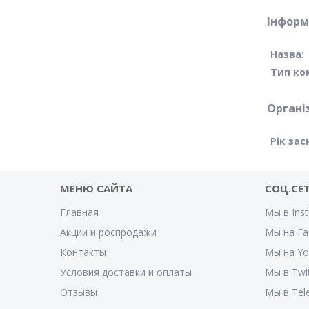
Інформ
Назва:
Тип ком
Органі
Рік зас
МЕНЮ САЙТА
СОЦ.СЕ
Главная
Мы в Ins
Акции и роспродажи
Мы на Fa
Контакты
Мы на Y
Условия доставки и оплаты
Мы в Twi
Отзывы
Мы в Tel