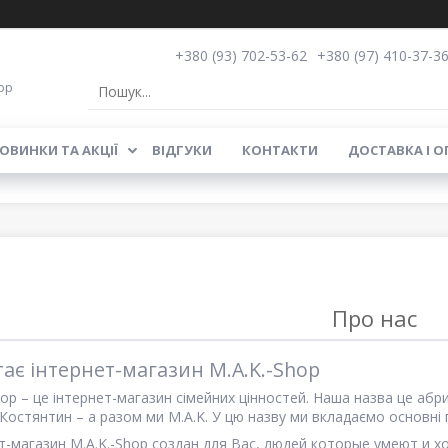
+380 (93) 702-53-62
+380 (97) 410-37-3
op
ОВИНКИ ТА АКЦІЇ
ВІДГУКИ
КОНТАКТИ
ДОСТАВКА І О
Про нас
тає інтернет-магазин M.A.K.-Shop
hop – це інтернет-магазин сімейних цінностей. Наша назва це аб
 Костянтин – а разом ми M.A.K. У цю назву ми вкладаємо основні п
т-магазин
M.A.K.-Shop создан для Вас, людей которые умеют и 