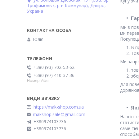
Купуючи 
Трофимовых, р-н Коммунар), Дніпро,
Україна
Га
Ми з пов
ми перев
Покупець
Юлія
В п
Тов
Ми запро
+380 (93) 702-53-62
тов
+380 (97) 410-37-36
збе
Номер Viber
Для пове
дорівнюв
https://mak-shop.com.ua
Як
makshop.sale@gmail.com
Наш інте
+380974103736
статист
саме тіє
+380974103736
способах