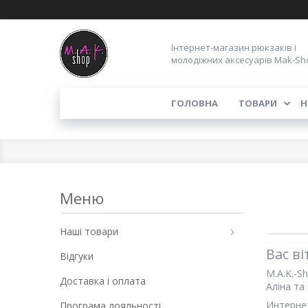
Інтернет-магазин рюкзаків і
молодіжних аксесуарів Mak-Sh
ГОЛОВНА
ТОВАРИ
Н
Наші товари
Вас ві
Відгуки
M.A.K.-S
Доставка і оплата
Аліна та
Интерне
Програма лояльності