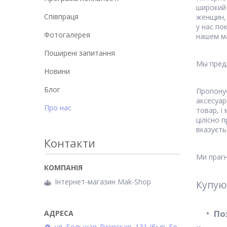
широкий 
Співпраця
женщин,
у нас по
Фотогалерея
нашем м
Поширені запитання
Мы пред
Новини
Блог
Пропонує
аксесуар
Про нас
товар, і
цілісно 
вказуєть
Контакти
Ми прагн
Інтернет-магазин Mak-Shop
Купую
По
ул. Большая Диевская, 131 (быв. Бр.