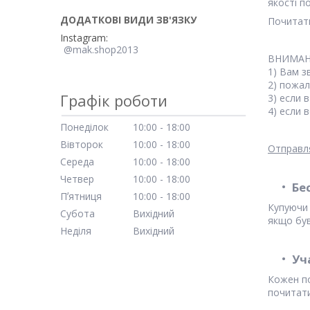
якості п
Почитати
Instagram
@mak.shop2013
ВНИМАНИ
1) Вам з
2) пожал
Графік роботи
3) если 
4) если 
Понеділок
10:00
18:00
Вівторок
10:00
18:00
Отправл
Середа
10:00
18:00
Четвер
10:00
18:00
Бе
Пʼятниця
10:00
18:00
Купуючи 
Субота
Вихідний
якщо був
Неділя
Вихідний
Уч
Кожен по
почитат