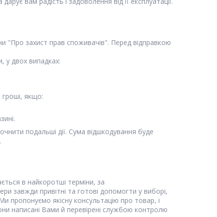
 дарує вам радість і задоволення від її експлуатації.
ни "Про захист прав споживачів". Перед відправкою
, у двох випадках:
гроші, якщо:
зині.
очнити подальші дії. Сума відшкодування буде
.
ється в найкоротші терміни, за
ери завжди привітні та готові допомогти у виборі,
 Ми пропонуємо якісну консультацію про товар, і
они написані Вами й перевірені службою контролю