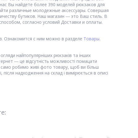
нас Вы найдете более 390 моделей рюкзаков для
найти различные молодежные аксессуары. Совершая
ичеству бутиков. Наш магазин ― это Ваш стиль. В
пособом, согласно условий Доставки и оплаты.
в. Ознакомится с ним можно в разделе
Товары
.
-огляди найпопулярніших рюкзаків та інших
нтернет ― це відсутність можливості помацати
ак само робимо живі фото товару, щоб ви більш
, після надходження на склад і вимірюється в описі
е: