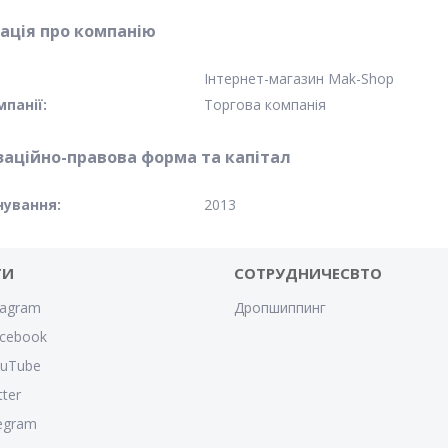
ація про компанію
Інтернет-магазин Mak-Shop
панії:
Торгова компанія
заційно-правова форма та капітал
нування:
2013
ТИ
СОТРУДНИЧЕСВТО
tagram
Дропшиппинг
cebook
ouTube
tter
egram