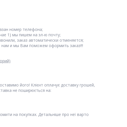
казан номер телефона;
чае 1) мы пишем на эл-ю почту;
езвонили, заказ автоматически отменяется;
е нам и мы Вам поможем оформить заказ!!!
орий)
доставимо його! Клієнт оплачує доставку грошей,
ставка не поширюється на:
омити на покупках. Детальніше про неї варто