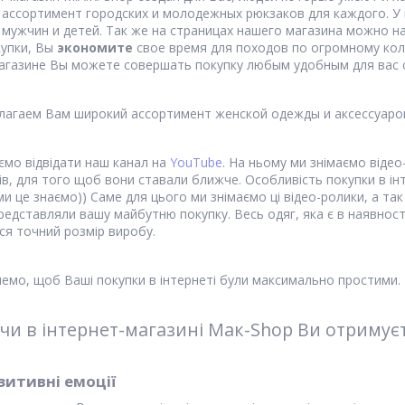
ассортимент городских и молодежных рюкзаков для каждого. У 
 мужчин и детей. Так же на страницах нашего магазина можно 
купки, Вы
экономите
свое время для походов по огромному кол
агазине Вы можете совершать покупку любым удобным для вас с
лагаем Вам широкий ассортимент женской одежды и аксессуаро
мо відвідати наш канал на
YouTube
. На ньому ми знімаємо відео
ів, для того щоб вони ставали ближче. Особливість покупки в і
 ми це знаємо)) Саме для цього ми знімаємо ці відео-ролики, а т
представляли вашу майбутню покупку. Весь одяг, яка є в наявності
ся точний розмір виробу.
емо, щоб Ваші покупки в інтернеті були максимально простими.
чи в інтернет-магазині Мак-Shop Ви отримуєт
зитивні емоції