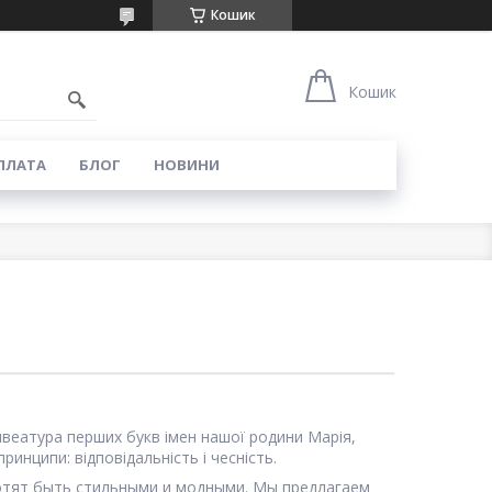
Кошик
6
Кошик
ПЛАТА
БЛОГ
НОВИНИ
ривеатура перших букв імен нашої родини Марія,
ринципи: відповідальність і чесність.
хотят быть стильными и модными. Мы предлагаем