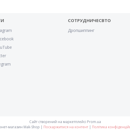
ТИ
СОТРУДНИЧЕСВТО
tagram
Дропшиппинг
cebook
ouTube
tter
egram
Сайт створений на маркетплейсі
Prom.ua
Інтернет-магазин Mak-Shop |
Поскаржитися на контент
|
Політика конфіденцій