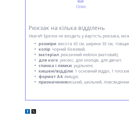
Опис
Рюкзак на кілька відділень
Увага!!! Брелок не входить у вартість рюкзака, 
розміри
: висота 43 см, ширина 30 см, товщин
колір
: чорний бежевий;
матеріал
: рюкзачний нейлон (матовий);
для кого
: унісекс, для хлопців, для дівчат;
спинка
і лямки
: ущільнені;
кишені/відділи
: 1 основний відділ, 1 плоски
формат А4:
вміщує;
призначення
міський, шкільний, повсякденн