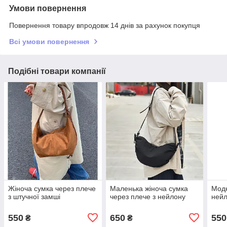
Умови повернення
Повернення товару впродовж 14 днів за рахунок покупця
Всі умови повернення
Подібні товари компанії
Жіноча сумка через плече
Маленька жіноча сумка
Модн
з штучної замші
через плече з нейлону
ней
550
650
550
₴
₴