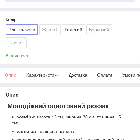
Колір
Різні кольори
Жовтий
Рожевий
Бордовий
Чорний
В наявності
Опис
Характеристики
Доставка
Оплата
Умови п
Опис
Молодіжний однотонний рюкзак
розміри
: висота 43 см, ширина 30 см, товщина 15
см;
матеріал
: плащова тканина;
призначення
: шкільний, міський, повсякденний, для