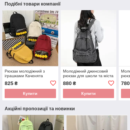
Подібні товари компанії
Рюкзак молодіжний з
Молодіжний джинсовий
Мол
іграшками Каченята
рюкзак для школи та міста
рюкз
825
880
780
₴
₴
Купити
Купити
Акційні пропозиції та новинки