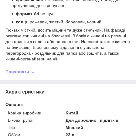
прогулянок, для тренувань;
формат А4
вміщує;
колір
: рожевий, жовтий, бордовий, чорний;
Рюкзак місткий, досить міцний та дуже стильний. На фасаді
рюкзака три кишені на блискавці. З боків є кишені на резинці
для пляшки з водою або парасольки. На спині також є кишеня
на блискавці. В основному відділенні є ущільнена
перегородка - роздільник для папки або зошитів, а також
кишені-органайзери на ній.
Приховати
Характеристики
Основні
Країна виробник
Китай
Вікова група
Для дорослих і підлітків
Тип
Міський
Об`єм
23 л