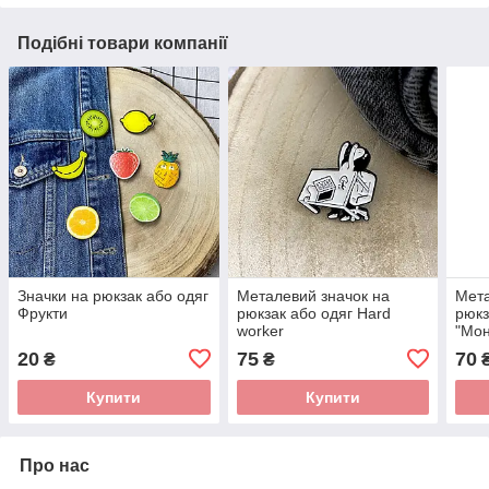
Подібні товари компанії
Значки на рюкзак або одяг
Металевий значок на
Мета
Фрукти
рюкзак або одяг Hard
рюкз
worker
"Мон
20
75
70
₴
₴
Купити
Купити
Про нас