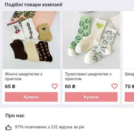
Подібні товари компанії
Жіночі шкарпетки з
Трикотажні шкарпетки з
Шкар
принтом
принтом
65
60
70
₴
₴
Купити
Купити
Про нас
97% позитивних з 131 відгука за рік