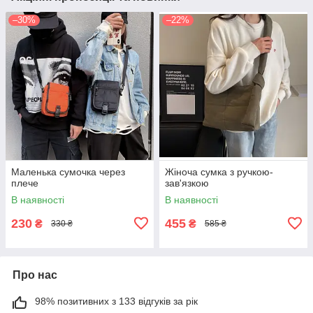
–30%
–22%
Маленька сумочка через
Жіноча сумка з ручкою-
плече
зав'язкою
В наявності
В наявності
230
455
₴
₴
330 ₴
585 ₴
Про нас
98% позитивних з 133 відгуків за рік