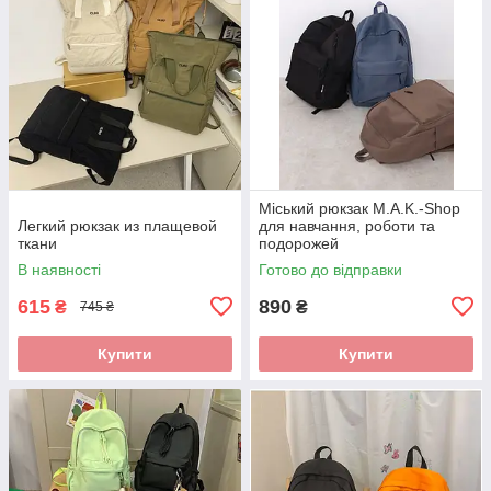
Міський рюкзак M.A.K.-Shop
Легкий рюкзак из плащевой
для навчання, роботи та
ткани
подорожей
В наявності
Готово до відправки
615
890
₴
₴
745 ₴
Купити
Купити