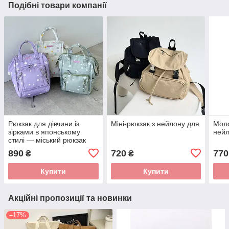
Подібні товари компанії
Рюкзак для дівчини із
Міні-рюкзак з нейлону для
Моло
зірками в японському
ней
стилі — міський рюкзак
890
720
770
₴
₴
Купити
Купити
Акційні пропозиції та новинки
–17%