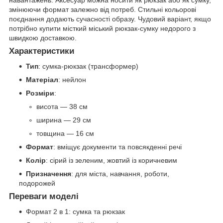
навантажень. Аксесуар можна носити як рюкзак або як сумку,
змінюючи формат залежно від потреб. Стильні кольорові
поєднання додають сучасності образу. Чудовий варіант, якщо
потрібно купити місткий міський рюкзак-сумку недорого з
швидкою доставкою.
Характеристики
Тип
: сумка-рюкзак (трансформер)
Матеріал
: нейлон
Розміри
:
висота — 38 см
ширина — 29 см
товщина — 16 см
Формат
: вміщує документи та повсякденні речі
Колір
: сірий із зеленим, жовтий із коричневим
Призначення
: для міста, навчання, роботи,
подорожей
Переваги моделі
Формат 2 в 1: сумка та рюкзак