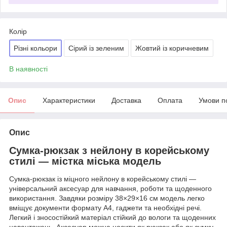
Колір
Різні кольори
Сірий із зеленим
Жовтий із коричневим
В наявності
Опис
Характеристики
Доставка
Оплата
Умови п
Опис
Сумка-рюкзак з нейлону в корейському
стилі — містка міська модель
Сумка-рюкзак із міцного нейлону в корейському стилі —
універсальний аксесуар для навчання, роботи та щоденного
використання. Завдяки розміру 38×29×16 см модель легко
вміщує документи формату А4, гаджети та необхідні речі.
Легкий і зносостійкий матеріал стійкий до вологи та щоденних