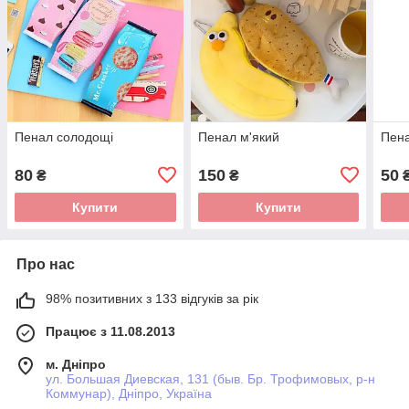
Пенал солодощі
Пенал м'який
Пена
80
150
50
₴
₴
Купити
Купити
Про нас
98% позитивних з 133 відгуків за рік
Працює з 11.08.2013
м. Дніпро
ул. Большая Диевская, 131 (быв. Бр. Трофимовых, р-н
Коммунар), Дніпро, Україна