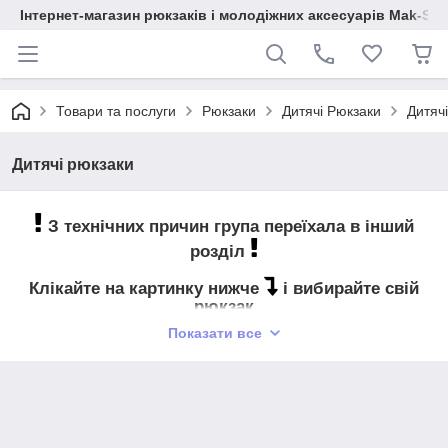
Інтернет-магазин рюкзаків і молодіжних аксесуарів Mak-Sh
Товари та послуги
Рюкзаки
Дитячі Рюкзаки
Дитяч
Дитячі рюкзаки
З технічних причин група переїхала в інший
розділ
Клікайте на картинку нижче
і вибирайте свій
рюкзак
Показати все