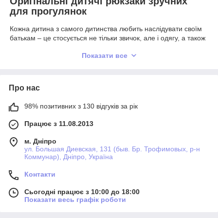
Оригінальні дитячі рюкзаки зручних
для прогулянок
Кожна дитина з самого дитинства любить наслідувати своїм
батькам – це стосується не тільки звичок, але і одягу, а також
аксесуарів. Якщо батьки люблять практичні і універсальні
Показати все
аксесуари, то їм напевно доведеться купити дитячий рюкзак,
в якому малюк зможе переносити свої улюблені іграшки і
просто брати його з собою на прогулянки.
Про нас
Для чого потрібен дитячий рюкзак
98% позитивних з 130 відгуків за рік
Напевно, вам доведеться задуматися про покупку подібного
Працює з 11.08.2013
аксесуара для вашого чада в тих випадках, коли дитина:
м. Дніпро
любить брати на прогулянки свої іграшки;
ул. Большая Диевская, 131 (быв. Бр. Трофимовых, р-н
відвідує дитячий садок;
Коммунар), Дніпро, Україна
відвідує різні художні гуртки чи спортивні секції.
Контакти
Сьогодні працює з 10:00 до 18:00
У кожному з цих випадків дитячі рюкзаки – це незамінні
Показати весь графік роботи
аксесуари, в яких можна переносити не тільки іграшки, але і
різні необхідні речі: спортивну форму для тренувань або